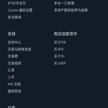
BTSE平台币
多合一订单簿
Cookie 偏好设置
多资产期货抵押与结算
执法查询
支持
购买加密货币
支持中心
买 BTSE
交易与转账信息
买 BTC
交易费
买 ETH
交易规则
买 USDT
汇率
上币
API 文档
漏洞赏金
交易